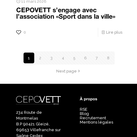
11 mars 2026
CEPOVETT s’engage avec
l’association «Sport dans la ville»
0
Lire plus
1
2
3
4
5
6
7
8
Next page
À propos
RSE
234 Route de
Blog
Recrutement
Montmelas
Mentions légales
B.P 90421 Gleizé,
69653 Villefranche sur
Saône Cedex