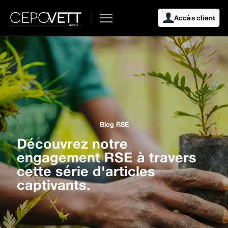
Accès client
Blog RSE
Découvrez notre
engagement RSE à travers
cette série d'articles
captivants.