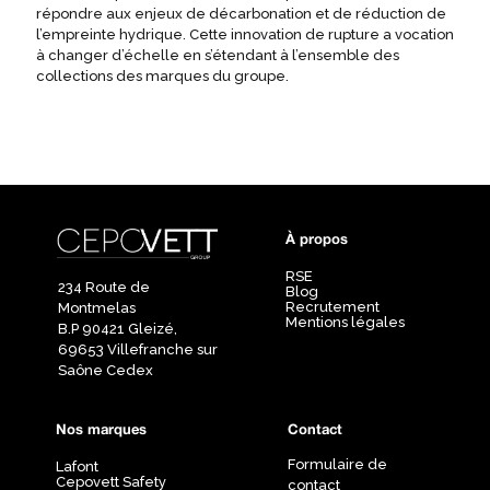
répondre aux enjeux de décarbonation et de réduction de
l’empreinte hydrique. Cette innovation de rupture a vocation
à changer d’échelle en s’étendant à l’ensemble des
collections des marques du groupe.
À propos
RSE
234 Route de
Blog
Recrutement
Montmelas
Mentions légales
B.P 90421 Gleizé,
69653 Villefranche sur
Saône Cedex
Nos marques
Contact
Formulaire de
Lafont
Cepovett Safety
contact