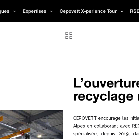
ques
Expertises
Cepovett X-perience Tour
RS
L’ouvertur
recyclage 
CEPOVETT encourage les initiat
Alpes en collaborant avec REC
spécialisée, depuis 2019, d