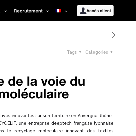
E
Recrutement
Accès client
Tags
Categories
e de la voie du
moléculaire
ives innovantes sur son territoire en Auvergne Rhône-
YC’ELIT, une entreprise deeptech française lyonnaise
ans le recyclage moléculaire innovant des textiles