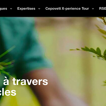
ques
Expertises
Cepovett X-perience Tour
RS
à travers
cles