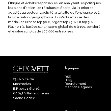
Éthique et Achats responsables, en analysant les politiques,
les plans d’action, les résultats et écarts, via 21 critères
adaptés au secteur d’activité, à la taille de l’entreprise et à
la localisation géographique. EcoVadis attribue des
médailles Bronze top 50 %, Argent top 25 %, Or top 5 %,
Platine 1 %, basées sur un score global de 0 à 100, pondéré
et évalué sur plus de 100 000 entreprises.
À propos
RSE
234 Route de
Blog
Recrutement
Montmelas
Mentions légales
B.P 90421 Gleizé,
69653 Villefranche sur
Saône Cedex