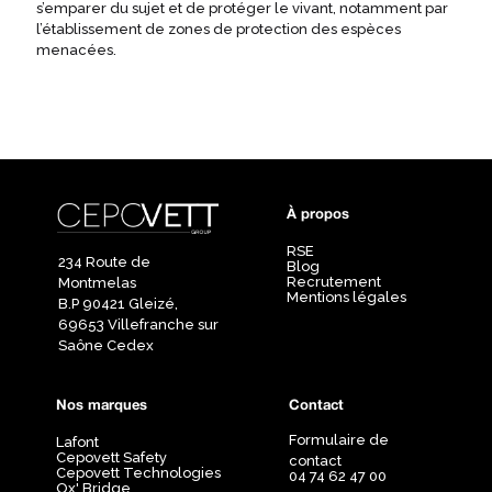
s’emparer du sujet et de protéger le vivant, notamment par
l’établissement de zones de protection des espèces
menacées.
À propos
RSE
234 Route de
Blog
Recrutement
Montmelas
Mentions légales
B.P 90421 Gleizé,
69653 Villefranche sur
Saône Cedex
Nos marques
Contact
Formulaire de
Lafont
Cepovett Safety
contact
Cepovett Technologies
04 74 62 47 00
Ox' Bridge