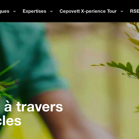
ques
Expertises
Cepovett X-perience Tour
RS
à travers
cles