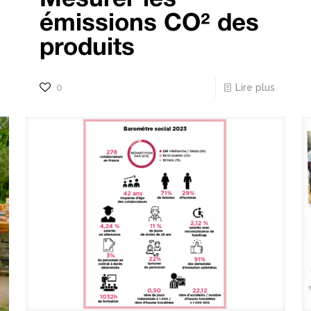
émissions CO² des
produits
0
Lire plus