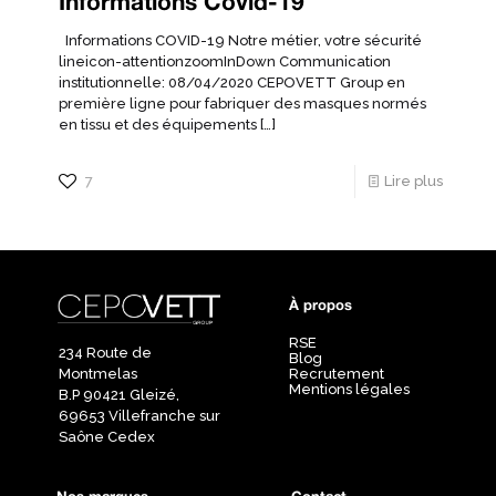
Informations Covid-19
Informations COVID-19 Notre métier, votre sécurité
lineicon-attentionzoomInDown Communication
institutionnelle: 08/04/2020 CEPOVETT Group en
première ligne pour fabriquer des masques normés
en tissu et des équipements
[…]
7
Lire plus
À propos
RSE
234 Route de
Blog
Recrutement
Montmelas
Mentions légales
B.P 90421 Gleizé,
69653 Villefranche sur
Saône Cedex