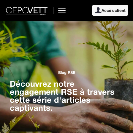
Accès client
Blog RSE
Découvrez notre
engagement RSE à travers
cette série d'articles
captivants.