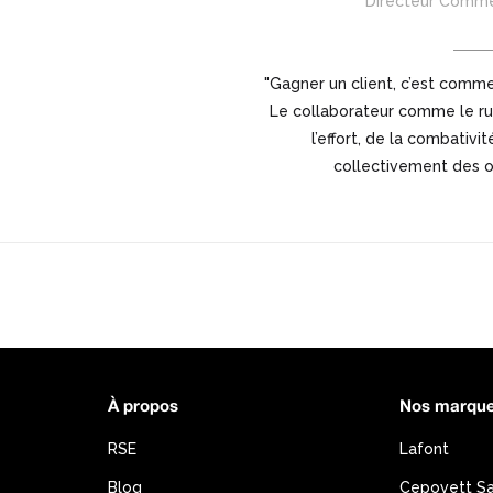
Directeur Comm
"Gagner un client, c’est comm
Le collaborateur comme le ru
l’effort, de la combativi
collectivement des ob
À propos
Nos marqu
RSE
Lafont
Blog
Cepovett S