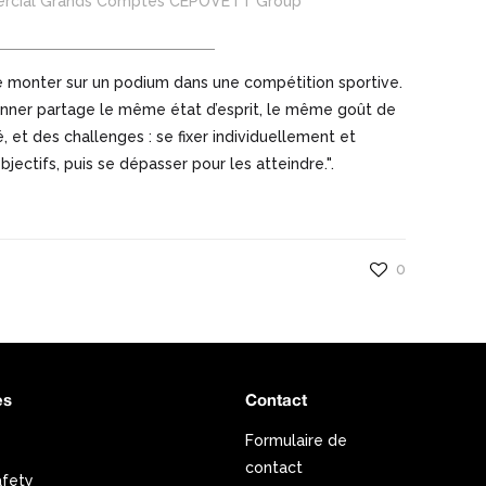
ercial Grands Comptes CEPOVETT Group
e monter sur un podium dans une compétition sportive.
nner partage le même état d’esprit, le même goût de
té, et des challenges : se fixer individuellement et
jectifs, puis se dépasser pour les atteindre.".
0
es
Contact
Formulaire de
contact
afety