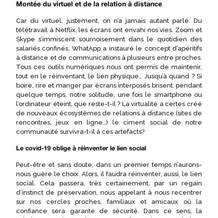
Montée du virtuel et de la relation à distance
Car du virtuel, justement, on n’a jamais autant parlé. Du
télétravail à Netflix, les écrans ont envahi nos vies. Zoom et
Skype s’immiscent sournoisement dans le quotidien des
salariés confinés, WhatApp a instauré le concept d’apéritifs
à distance et de communications à plusieurs entre proches.
Tous ces outils numériques nous ont permis de maintenir,
tout en le réinventant, le lien physique… Jusqu’à quand ? Si
boire, rire et manger par écrans interposés brisent, pendant
quelque temps, notre solitude, une fois le smartphone ou
l’ordinateur éteint, que reste-t-il ? La virtualité a certes créé
de nouveaux écosystèmes de relations à distance (sites de
rencontres, jeux en ligne…) le ciment social de notre
communauté survivra-t-il à ces artefacts?
Le covid-19 oblige à réinventer le lien social
Peut-être et sans doute, dans un premier temps n’aurons-
nous guère le choix. Alors, il faudra réinventer, aussi, le lien
social. Cela passera, très certainement, par un regain
d’instinct de préservation, nous appelant à nous recentrer
sur nos cercles proches, familiaux et amicaux où la
confiance sera garante de sécurité. Dans ce sens, la