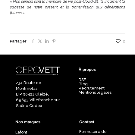
« Nos seniors sont la mémoire de vie post-Covid-19, ils incarnent la
sagesse de notre présent et la transmission aux générations
futures »
Partager
2
À propos
RSE
234 Route de
Blog
Recrutement
Montmelas
Mentions légales
B.P 90421 Gleizé,
69653 Villefranche sur
Saône Cedex
Nos marques
Contact
Formulaire de
Lafont