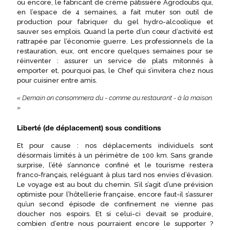
ou encore, le fabricant de crème pâtissière Agrodoubs qui,
en l’espace de 4 semaines, a fait muter son outil de
production pour fabriquer du gel hydro-alcoolique et
sauver ses emplois. Quand la perte d’un cœur d’activité est
rattrapée par l’économie guerre. Les professionnels de la
restauration, eux, ont encore quelques semaines pour se
réinventer : assurer un service de plats mitonnés à
emporter et, pourquoi pas, le Chef qui s’invitera chez nous
pour cuisiner entre amis.
« Demain on consommera du - comme au restaurant - à la maison.
»
Liberté (de déplacement) sous conditions
Et pour cause : nos déplacements individuels sont
désormais limités à un périmètre de 100 km. Sans grande
surprise, l’été s’annonce confiné et le tourisme restera
franco-français, reléguant à plus tard nos envies d’évasion.
Le voyage est au bout du chemin. S’il s’agit d’une prévision
optimiste pour l’hôtellerie française, encore faut-il s’assurer
qu’un second épisode de confinement ne vienne pas
doucher nos espoirs. Et si celui-ci devait se produire,
combien d’entre nous pourraient encore le supporter ?