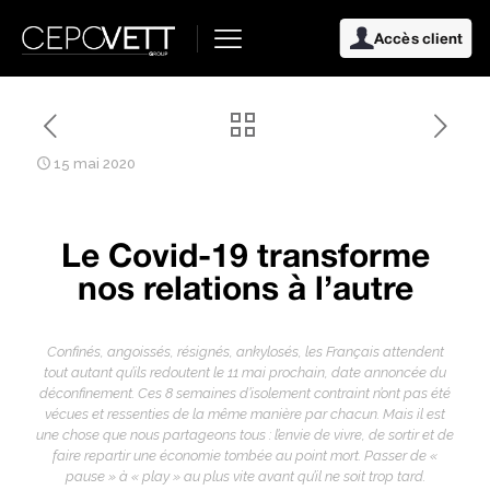
Accès client
15 mai 2020
Le Covid-19 transforme
nos relations à l’autre
Confinés, angoissés, résignés, ankylosés, les Français attendent
tout autant qu’ils redoutent le 11 mai prochain, date annoncée du
déconfinement. Ces 8 semaines d’isolement contraint n’ont pas été
vécues et ressenties de la même manière par chacun. Mais il est
une chose que nous partageons tous : l’envie de vivre, de sortir et de
faire repartir une économie tombée au point mort. Passer de «
pause » à « play » au plus vite avant qu’il ne soit trop tard.