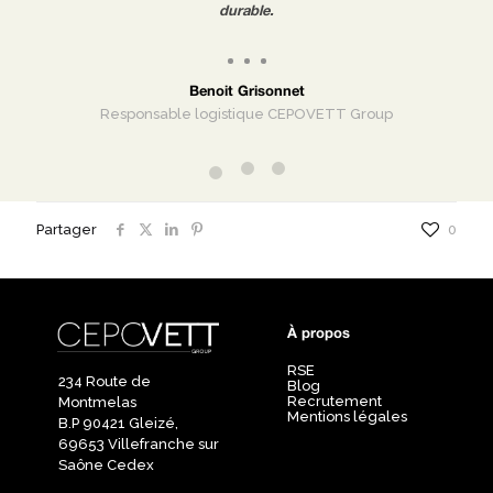
durable.
Benoit Grisonnet
Responsable logistique CEPOVETT Group
VETT
Partager
0
À propos
RSE
234 Route de
Blog
Recrutement
Montmelas
Mentions légales
B.P 90421 Gleizé,
69653 Villefranche sur
Saône Cedex