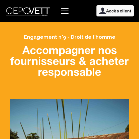
Accès client
Engagement n°9 - Droit de l'homme
Accompagner nos
fournisseurs & acheter
responsable