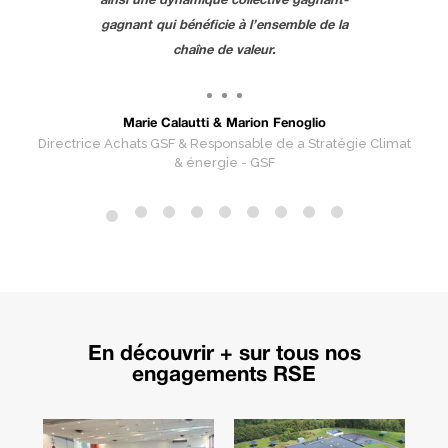
gagnant qui bénéficie à l’ensemble de la
chaîne de valeur.
P
Marie Calautti & Marion Fenoglio
Directrice Achats GSF & Responsable de a Stratégie Climat
& énergie - GSF
du
E
n découvrir + sur tous nos
engagements RSE