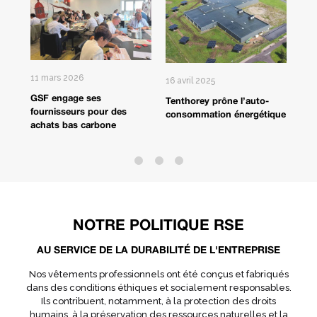
11 mars 2026
16 avril 2025
15 a
GSF engage ses
Tenthorey prône l’auto-
CEP
ne
fournisseurs pour des
consommation énergétique
dev
achats bas carbone
NOTRE POLITIQUE RSE
AU SERVICE DE LA DURABILITÉ DE L'ENTREPRISE
Nos vêtements professionnels ont été conçus et fabriqués
dans des conditions éthiques et socialement responsables.
Ils contribuent, notamment, à la protection des droits
humains, à la préservation des ressources naturelles et la