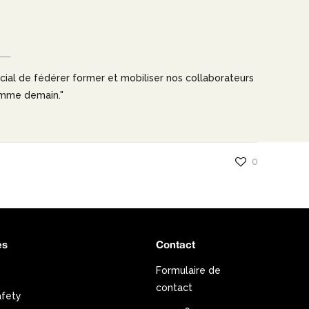
ucial de fédérer former et mobiliser nos collaborateurs
omme demain."
0
es
Contact
Formulaire de
contact
afety