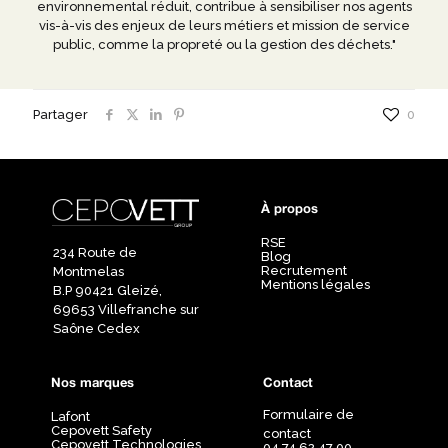
environnemental réduit, contribue à sensibiliser nos agents
vis-à-vis des enjeux de leurs métiers et mission de service
public, comme la propreté ou la gestion des déchets."
Partager
0
À propos
RSE
234 Route de
Blog
Recrutement
Montmelas
Mentions légales
B.P 90421 Gleizé,
69653 Villefranche sur
Saône Cedex
Nos marques
Contact
Formulaire de
Lafont
Cepovett Safety
contact
Cepovett Technologies
04 74 62 47 00